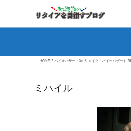
コ
ナ
ン
ビ
テ
ゲ
ン
ー
ツ
シ
へ
ョ
ス
ン
キ
に
ッ
移
HOME
バイオハザード3のリメイク「バイオハザード R
プ
動
ミハイル