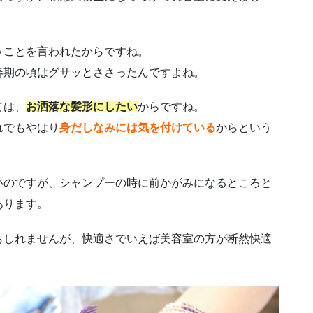
うことを言われたからですね。
春期の頃はグサッとささったんですよね。
ては、
お洒落な髪形にしたい
からですね。
れでもやはり
身だしなみには気を付けている
からという
いのですが、シャンプーの時に前かがみになるところと
あります。
もしれませんが、快適さでいえば美容室の方が断然快適