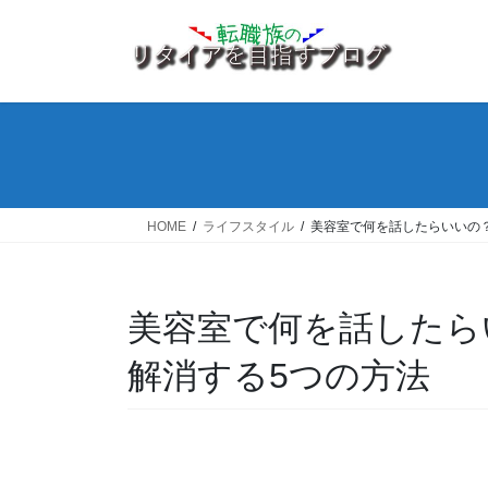
コ
ナ
ン
ビ
テ
ゲ
ン
ー
ツ
シ
へ
ョ
ス
ン
キ
に
ッ
移
HOME
ライフスタイル
美容室で何を話したらいいの
プ
動
美容室で何を話したら
解消する5つの方法